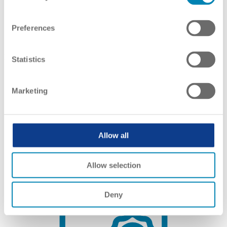
Preferences
Qualifications Framework
Framework
Statistics
Self-Certification
Marketing
Allow all
Allow selection
Deny