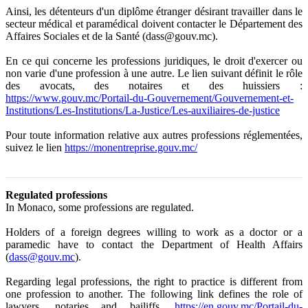
Ainsi, les détenteurs d'un diplôme étranger désirant travailler dans le
secteur médical et paramédical doivent contacter le Département des
Affaires Sociales et de la Santé (dass@gouv.mc).
En ce qui concerne les professions juridiques, le droit d'exercer ou
non varie d'une profession à une autre. Le lien suivant définit le rôle
des avocats, des notaires et des huissiers :
https://www.gouv.mc/Portail-du-Gouvernement/Gouvernement-et-
Institutions/Les-Institutions/La-Justice/Les-auxiliaires-de-justice
Pour toute information relative aux autres professions réglementées,
suivez le lien
https://monentreprise.gouv.mc/
Regulated professions
In Monaco, some professions are regulated.
Holders of a foreign degrees willing to work as a doctor or a
paramedic have to contact the Department of Health Affairs
(
dass@gouv.mc
).
Regarding legal professions, the right to practice is different from
one profession to another. The following link defines the role of
lawyers, notaries and bailiffs.
https://en.gouv.mc/Portail-du-