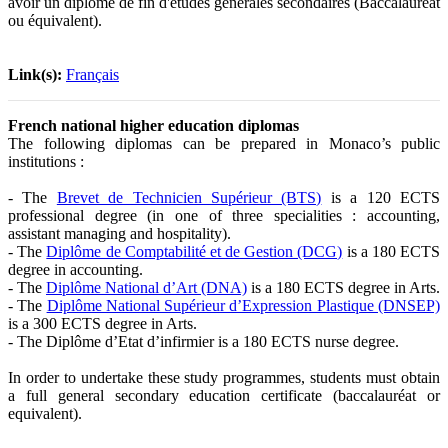
avoir un diplôme de fin d'études générales secondaires (Baccalauréat
ou équivalent).
Link(s):
Français
French national higher education diplomas
The following diplomas can be prepared in Monaco’s public
institutions :
- The
Brevet de Technicien Supérieur (BTS)
is a 120 ECTS
professional degree (in one of three specialities : accounting,
assistant managing and hospitality).
- The
Diplôme de Comptabilité et de Gestion (DCG)
is a 180 ECTS
degree in accounting.
- The
Diplôme National d’Art (DNA)
is a 180 ECTS degree in Arts.
- The
Diplôme National Supérieur d’Expression Plastique (DNSEP)
is a 300 ECTS degree in Arts.
- The Diplôme d’Etat d’infirmier is a 180 ECTS nurse degree.
In order to undertake these study programmes, students must obtain
a full general secondary education certificate (baccalauréat or
equivalent).