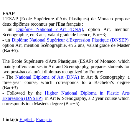
ESAP
L'ESAP (Ecole Supérieure d'Arts Plastiques) de Monaco propose
deux diplômes reconnus par l'Etat français :
- un
Diplôme National d'Art (DNA)
, option Art, mention
Scénographie, en 3 ans, valant grade de licence, Bac+3;
- un
Diplôme National Supérieur d'Expression Plastique (DNSEP)
,
option Art, mention Scénographie, en 2 ans, valant grade de Master
(Bac+5).
The Ecole Supérieure d'Arts Plastiques (ESAP) of Monaco, which
mainly offers courses in Art and Scenography, prepares students for
two post-baccalauréat diplomas recognized by France:
- The
National Diploma of Art (DNA)
in Art & Scenography, a
three-year course, which corresponds to a Bachelor's degree
(Bac+3)
- Followed by the
Higher National Diploma in Plastic Arts
Expression (DNSEP)
, in Art & Scenography, a 2-year course which
corresponds to a Master's degree (Bac+5).
Link(s):
English
,
Français