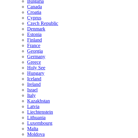
Bulgaria
Canada
Croatia
Cyprus
Czech Republic
Denmark
Estonia
Finland
France
Georgia
Germany
Greece
Holy See
Hungary
Iceland
Ireland
Israel
Italy
Kazakhstan
Latvia
Liechtenstein
Lithuania
Luxembourg
Malta
Moldova