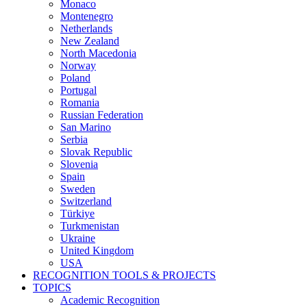
Monaco
Montenegro
Netherlands
New Zealand
North Macedonia
Norway
Poland
Portugal
Romania
Russian Federation
San Marino
Serbia
Slovak Republic
Slovenia
Spain
Sweden
Switzerland
Türkiye
Turkmenistan
Ukraine
United Kingdom
USA
RECOGNITION TOOLS & PROJECTS
TOPICS
Academic Recognition