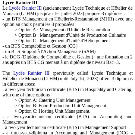
Lycée Rainier III
Le
Lycée Rainier III
(anciennement Lycée Technique et Hôtelier de
Monaco (LTHM) jusqu'au 1er juillet 2023) propose 3 diplômes :
- un BTS Management en Hôtellerie-Restauration (MHR) avec une
option au choix parmi les 3 proposées :
> Option A : Management d'Unité de Restauration
> Option B : Management d'Unité de Production Culinaire
> Option C : Management d'Unité d'Hébergement
- un BTS Comptabilité et Gestion (CG)
- un BTS Support à l'Action Managériale (SAM)
- le DCG (Diplôme de Comptabilité et Gestion) : une formation en 2
ans après un BTS CG menant à un diplôme de niveau Bac+3.
The
Lycée Rainier III
(previously called Lycée Technique et
Hôtelier de Monaco (LTHM) until July 1st, 2023) offers 3 diplomas
in different areas:
- a two-year technician certificate (BTS) in Hospitality and Catering,
with one of three options
> Option A: Catering Unit Management
> Option B: Food Production Unit Management
> Option C: Hosting Unit Management.
- a two-year-technician certificate (BTS) in Accounting and
Management
- a two-year-technician certificate (BTS) in Management Support
- a three-year-diploma in Accounting and Management (DCG -